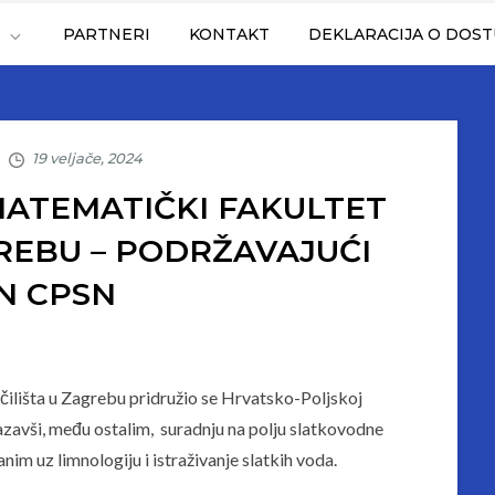
T
PARTNERI
KONTAKT
DEKLARACIJA O DOS
TEMATIČKI FAKULTET
GREBU – PODRŽAVAJUĆI
N CPSN
ilišta u Zagrebu pridružio se Hrvatsko-Poljskoj
azavši, među ostalim, suradnju na polju slatkovodne
nim uz limnologiju i istraživanje slatkih voda.