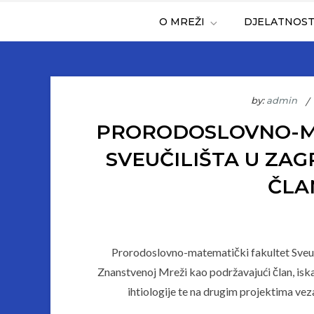
O MREŽI
DJELATNOS
by:
admin
PRORODOSLOVNO-MA
SVEUČILIŠTA U ZA
ČLA
Prorodoslovno-matematički fakultet Sveuč
Znanstvenoj Mreži kao podržavajući član, isk
ihtiologije te na drugim projektima veza