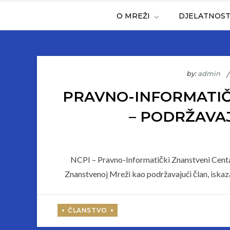
O MREŽI
DJELATNOS
by:
admin
PRAVNO-INFORMATIČ
– PODRŽAVA
NCPI – Pravno-Informatički Znanstveni Centar
Znanstvenoj Mreži kao podržavajući član, iskaza